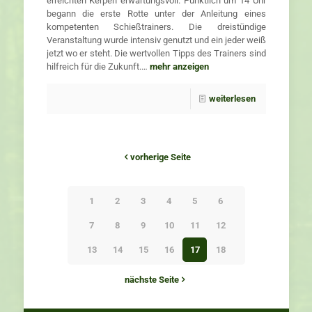
erreichten Kerpen erwartungsvoll. Pünktlich um 14 Uhr
begann die erste Rotte unter der Anleitung eines
kompetenten Schießtrainers. Die dreistündige
Veranstaltung wurde intensiv genutzt und ein jeder weiß
jetzt wo er steht. Die wertvollen Tipps des Trainers sind
hilfreich für die Zukunft.…
mehr anzeigen
weiterlesen
vorherige Seite
1
2
3
4
5
6
7
8
9
10
11
12
13
14
15
16
17
18
nächste Seite