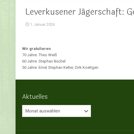
Leverkusener Jägerschaft: 
1. Januar 2026
Wir gratulieren
70 Jahre: Theo Weiß
60 Jahre: Stephan Büchel
50 Jahre: Ernst Stephan Kelter, Dirk Koettgen
Aktuelles
Aktuelles