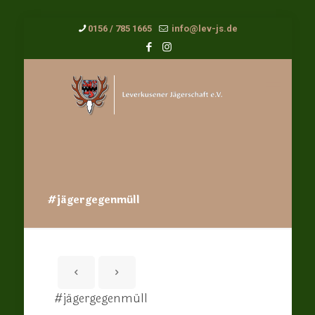
0156 / 785 1665
info@lev-js.de
#jägergegenmüll
#jägergegenmüll