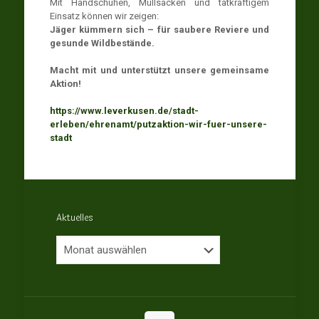
Mit Handschuhen, Müllsäcken und tatkräftigem
Einsatz können wir zeigen:
Jäger kümmern sich – für saubere Reviere und
gesunde Wildbestände.
Macht mit und unterstützt unsere gemeinsame
Aktion!
https://www.leverkusen.de/stadt-
erleben/ehrenamt/putzaktion-wir-fuer-unsere-
stadt
Aktuelles
Aktuelles