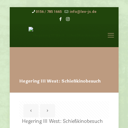
0156 / 785 1665
info@lev-js.de
Hegering III West: Schießkinobesuch
Hegering III West: Schießkinobesuch