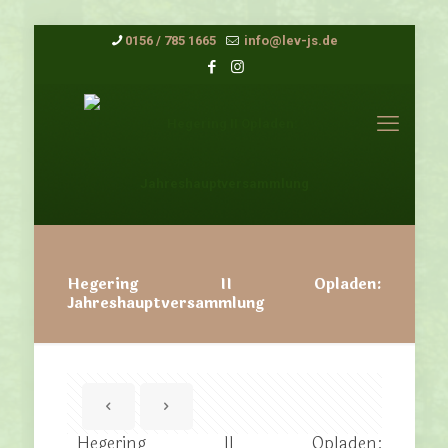
0156 / 785 1665
info@lev-js.de
Hegering II Opladen:
Jahreshauptversammlung
Hegering II Opladen: